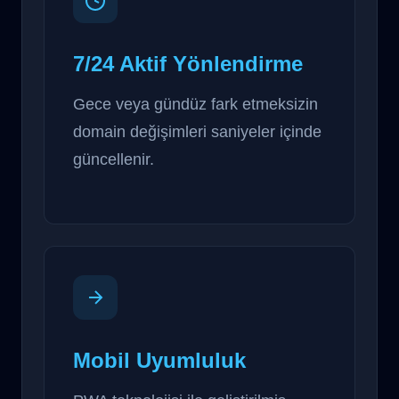
7/24 Aktif Yönlendirme
Gece veya gündüz fark etmeksizin
domain değişimleri saniyeler içinde
güncellenir.
Mobil Uyumluluk