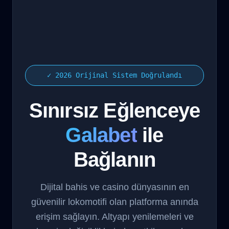
✓ 2026 Orijinal Sistem Doğrulandı
Sınırsız Eğlenceye
Galabet
ile
Bağlanın
Dijital bahis ve casino dünyasının en
güvenilir lokomotifi olan platforma anında
erişim sağlayın. Altyapı yenilemeleri ve