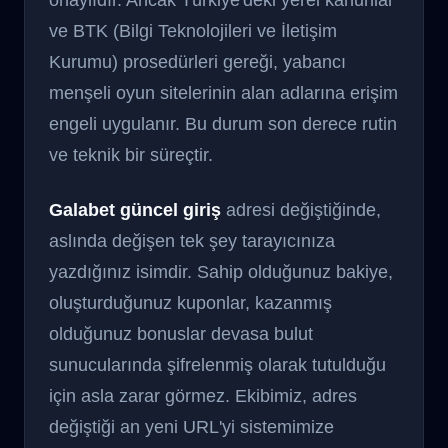
onaylıdır. Ancak Türkiye'deki yerel kanunlar
ve BTK (Bilgi Teknolojileri ve İletişim
Kurumu) prosedürleri gereği, yabancı
menşeli oyun sitelerinin alan adlarına erişim
engeli uygulanır. Bu durum son derece rutin
ve teknik bir süreçtir.
Galabet güncel giriş
adresi değiştiğinde,
aslında değişen tek şey tarayıcınıza
yazdığınız isimdir. Sahip olduğunuz bakiye,
oluşturduğunuz kuponlar, kazanmış
olduğunuz bonuslar devasa bulut
sunucularında şifrelenmiş olarak tutulduğu
için asla zarar görmez. Ekibimiz, adres
değiştiği an yeni URL'yi sistemimize