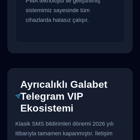
PWA teknolojisi ile geliştirilmiş
sistemimiz sayesinde tüm
cihazlarda hatasız çalışır.
Ayrıcalıklı Galabet
Telegram VIP
Ekosistemi
Klasik SMS bildirimleri dönemi 2026 yılı
itibarıyla tamamen kapanmıştır. İletişim