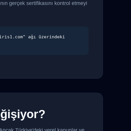
nın gerçek sertifikasını kontrol etmeyi
iris1.com" ağı üzerindeki
ğişiyor?
 Ancak Türkiye'deki yerel kanunlar ve