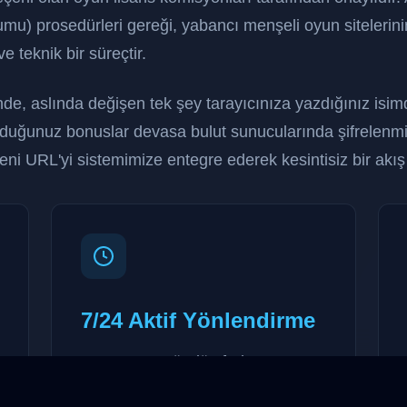
rumu) prosedürleri gereği, yabancı menşeli oyun sitelerini
 teknik bir süreçtir.
nde, aslında değişen tek şey tarayıcınıza yazdığınız isim
uğunuz bonuslar devasa bulut sunucularında şifrelenmiş 
eni URL'yi sistemimize entegre ederek kesintisiz bir akış
7/24 Aktif Yönlendirme
Gece veya gündüz fark
etmeksizin domain değişimleri