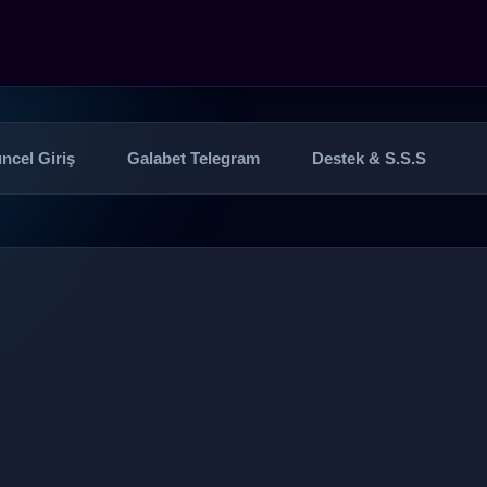
ncel Giriş
Galabet Telegram
Destek & S.S.S