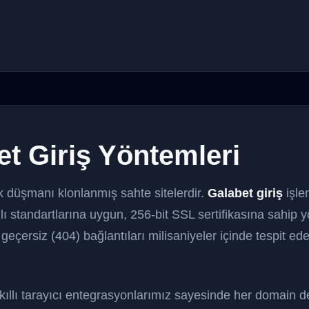
t Giriş Yöntemleri
 düşmanı klonlanmış sahte sitelerdir.
Galabet giriş
işle
yılı standartlarına uygun, 256-bit SSL sertifikasına sahip
çersiz (404) bağlantıları milisaniyeler içinde tespit eder
ıllı tarayıcı entegrasyonlarımız sayesinde her domain de