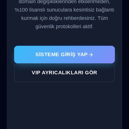
domain değişikliklerinden etkilenmeden,
%100 lisanslı sunuculara kesintisiz bağlantı
kurmak için doğru rehberdesiniz. Tüm
güvenlik protokolleri aktif.
SISTEME GIRIŞ YAP
VIP AYRICALIKLARI GÖR