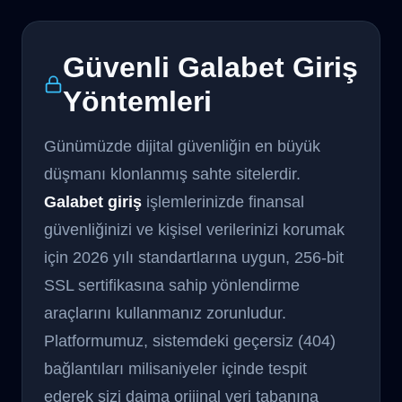
Güvenli Galabet Giriş
Yöntemleri
Günümüzde dijital güvenliğin en büyük
düşmanı klonlanmış sahte sitelerdir.
Galabet giriş
işlemlerinizde finansal
güvenliğinizi ve kişisel verilerinizi korumak
için 2026 yılı standartlarına uygun, 256-bit
SSL sertifikasına sahip yönlendirme
araçlarını kullanmanız zorunludur.
Platformumuz, sistemdeki geçersiz (404)
bağlantıları milisaniyeler içinde tespit
ederek sizi daima orijinal veri tabanına