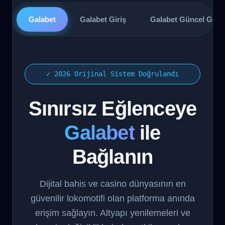
✓ 2026 Orijinal Sistem Doğrulandı
Sınırsız Eğlenceye
Galabet
ile
Bağlanın
Dijital bahis ve casino dünyasının en
güvenilir lokomotifi olan platforma anında
erişim sağlayın. Altyapı yenilemeleri ve