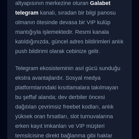
altyapısının merkezine oturan
Galabet
telegram
kanalı, sıradan bir bilgi panosu
olmanın ötesinde devasa bir VIP kulüp
mantığıyla işlemektedir. Resmi kanala
katıldığınızda, güncel adres bildirimleri anlık
push bildirimi olarak cebinize gelir.
Telegram ekosisteminin asıl gücü sunduğu
ekstra avantajlardır. Sosyal medya
platformlarındaki kısıtlamalara takılmayan
bu şeffaf alanda; dev derbiler öncesi
dağıtılan çevrimsiz freebet kodları, anlık
yüksek oran fırsatları, slot turnuvalarına
erken kayıt imkanları ve VIP müşteri
temsilcisine direkt bağlanma gibi haklar