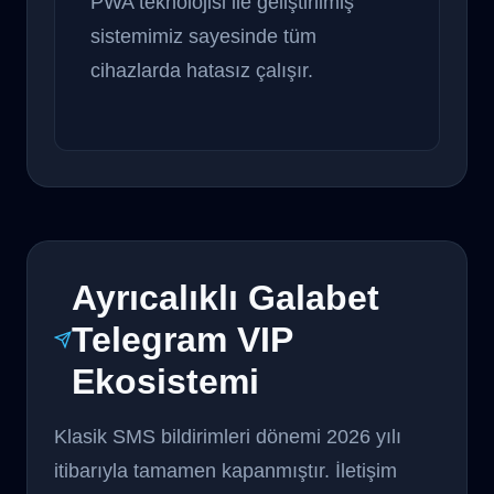
PWA teknolojisi ile geliştirilmiş
sistemimiz sayesinde tüm
cihazlarda hatasız çalışır.
Ayrıcalıklı Galabet
Telegram VIP
Ekosistemi
Klasik SMS bildirimleri dönemi 2026 yılı
itibarıyla tamamen kapanmıştır. İletişim