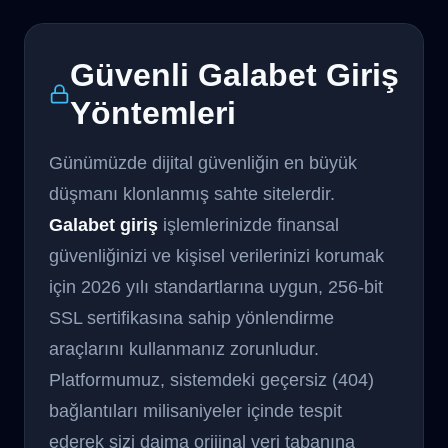
Güvenli Galabet Giriş
Yöntemleri
Günümüzde dijital güvenliğin en büyük
düşmanı klonlanmış sahte sitelerdir.
Galabet giriş
işlemlerinizde finansal
güvenliğinizi ve kişisel verilerinizi korumak
için 2026 yılı standartlarına uygun, 256-bit
SSL sertifikasına sahip yönlendirme
araçlarını kullanmanız zorunludur.
Platformumuz, sistemdeki geçersiz (404)
bağlantıları milisaniyeler içinde tespit
ederek sizi daima orijinal veri tabanına