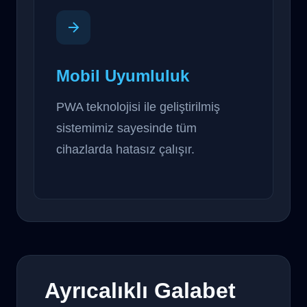
telegram
kanalı, sıradan bir bilgi panosu
olmanın ötesinde devasa bir VIP kulüp
mantığıyla işlemektedir. Resmi kanala
katıldığınızda, güncel adres bildirimleri anlık
push bildirimi olarak cebinize gelir.
Telegram ekosisteminin asıl gücü sunduğu
ekstra avantajlardır. Sosyal medya
platformlarındaki kısıtlamalara takılmayan
bu şeffaf alanda; dev derbiler öncesi
dağıtılan çevrimsiz freebet kodları, anlık
yüksek oran fırsatları, slot turnuvalarına
erken kayıt imkanları ve VIP müşteri
temsilcisine direkt bağlanma gibi haklar
elde edersiniz. Resmi kanalı teyit etmek için