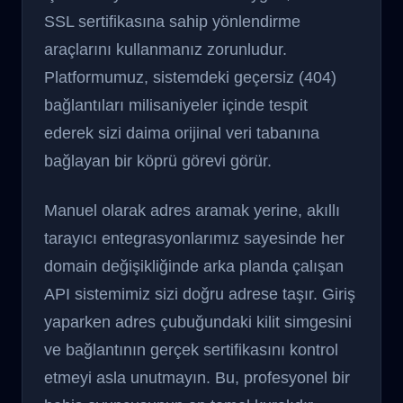
iç linklemeler üzerinden işlem
yapmanız tavsiye edilir.
Neden Galabet
Güncel Giriş Adresi
Değişiyor?
Platformun altyapısı dünya çapında geçerli
olan oyun lisans komisyonları tarafından
onaylıdır. Ancak Türkiye'deki yerel kanunlar