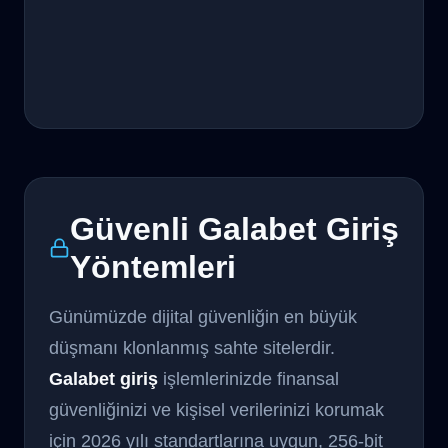
Manuel olarak adres aramak yerine, akıllı
tarayıcı entegrasyonlarımız sayesinde her
domain değişikliğinde arka planda çalışan
API sistemimiz sizi doğru adrese taşır. Giriş
yaparken adres çubuğundaki kilit simgesini
ve bağlantının gerçek sertifikasını kontrol
etmeyi asla unutmayın. Bu, profesyonel bir
bahis oyuncusunun en temel kuralıdır.
[SYSTEM_LOG]: Oltalama (phishing)
algoritmaları engellendi. Sadece
"tr.cassibomgiris1.com" ağı
üzerindeki referanslı ve onaylı