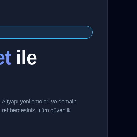
mlerinizde finansal güvenliğinizi ve
 yönlendirme araçlarını kullanmanız