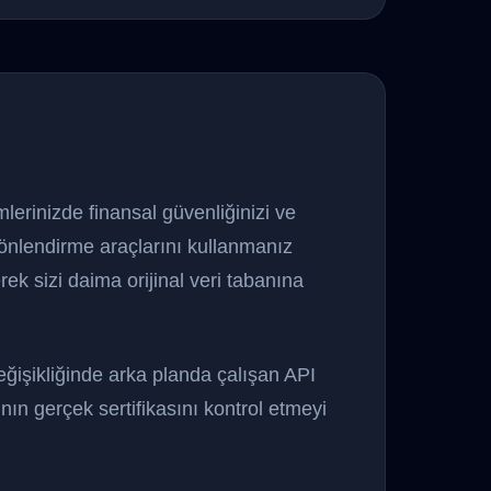
Mobil Uyumluluk
PWA teknolojisi ile geliştirilmiş
sistemimiz sayesinde tüm
cihazlarda hatasız çalışır.
istemi
merkezine oturan
Galabet telegram