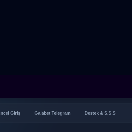
güvenilir lokomotifi olan platforma anında erişim sağlayın
 lisanslı sunuculara kesintisiz bağlantı kurmak için doğr
VIP AYRICALIKLARI GÖR