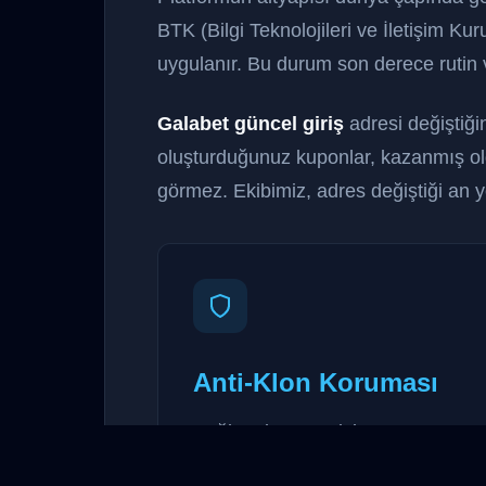
BTK (Bilgi Teknolojileri ve İletişim Ku
uygulanır. Bu durum son derece rutin ve
Galabet güncel giriş
adresi değiştiği
oluşturduğunuz kuponlar, kazanmış old
görmez. Ekibimiz, adres değiştiği an y
Anti-Klon Koruması
Bağlantılarımız sizi arama motoru
reklamlarındaki sahte tuzak