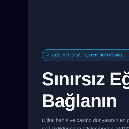
✓ 2026 Orijinal Sistem Doğrulandı
Sınırsız 
Bağlanın
Dijital bahis ve casino dünyasının en 
değişikliklerinden etkilenmeden, %100