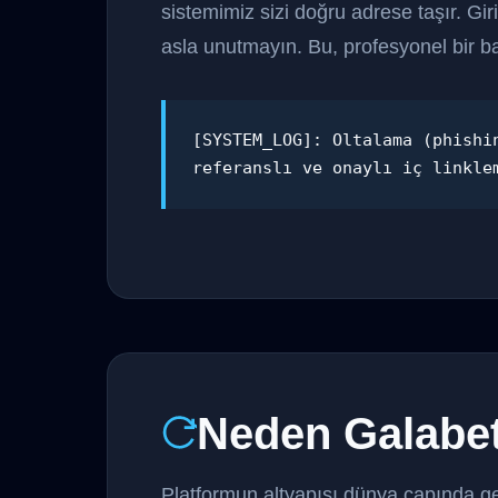
sistemimiz sizi doğru adrese taşır. Gi
asla unutmayın. Bu, profesyonel bir b
[SYSTEM_LOG]: Oltalama (phishi
referanslı ve onaylı iç linkle
Neden Galabet
Platformun altyapısı dünya çapında geç