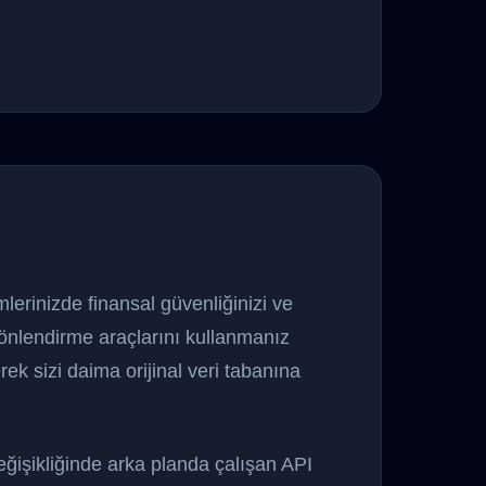
mlerinizde finansal güvenliğinizi ve
 yönlendirme araçlarını kullanmanız
ek sizi daima orijinal veri tabanına
ğişikliğinde arka planda çalışan API