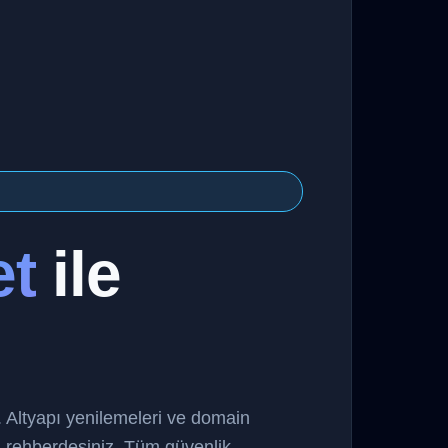
et
ile
. Altyapı yenilemeleri ve domain
u rehberdesiniz. Tüm güvenlik