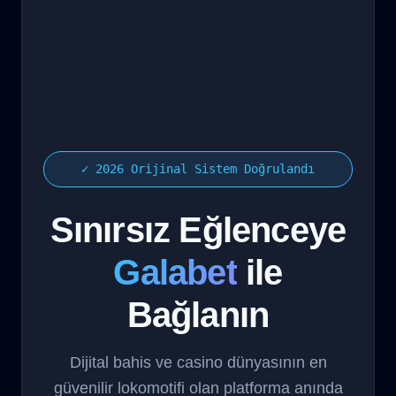
domain değişikliklerinden etkilenmeden,
%100 lisanslı sunuculara kesintisiz bağlantı
kurmak için doğru rehberdesiniz. Tüm
güvenlik protokolleri aktif.
SISTEME GIRIŞ YAP
VIP AYRICALIKLARI GÖR