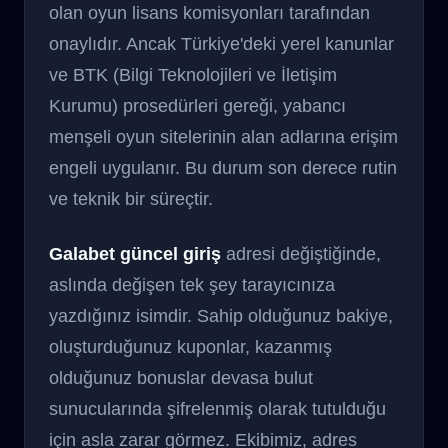
entegre ederek kesintisiz bir akış sağlar.
Anti-Klon Koruması
Bağlantılarımız sizi arama motoru
reklamlarındaki sahte tuzak
sitelerden korur.