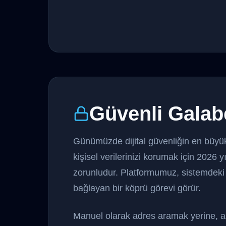
Güvenli Galabe
Günümüzde dijital güvenliğin en büyük
kişisel verilerinizi korumak için 2026 
zorunludur. Platformumuz, sistemdeki ge
bağlayan bir köprü görevi görür.
Manuel olarak adres aramak yerine, ak