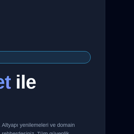
et
ile
. Altyapı yenilemeleri ve domain
u rehberdesiniz. Tüm güvenlik