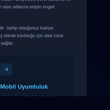
n alan adlarına erişim engeli
dir. Sahip olduğunuz bakiye,
olarak tutulduğu için asla zarar
 sağlar.
Mobil Uyumluluk
PWA teknolojisi ile geliştirilmiş
sistemimiz sayesinde tüm